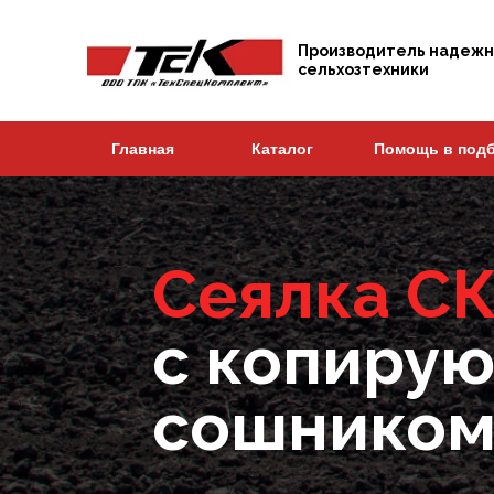
Производитель надеж
сельхозтехники
Главная
Каталог
Помощь в под
Сеялка СК
с копиру
сошнико