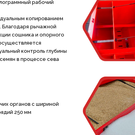
лограммный рабочий
идуальным копированием
. Благодаря рычажной
кции сошника и опорного
 осуществляется
уальный контроль глубины
 семян в процессе сева
чих органов с шириной
ядий 250 мм