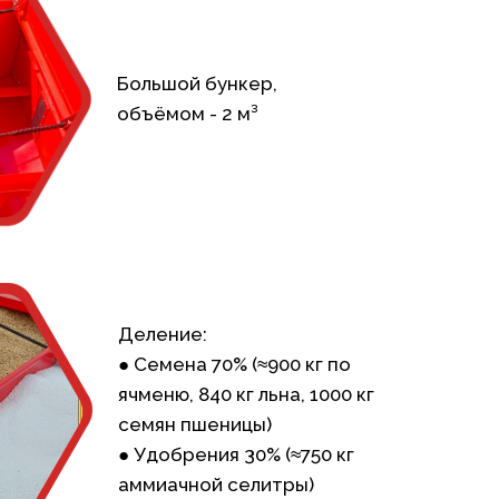
Большой бункер,
объёмом - 2 м³
Деление:
● Семена 70% (≈900 кг по
ячменю, 840 кг льна, 1000 кг
семян пшеницы)
● Удобрения 30% (≈750 кг
аммиачной селитры)