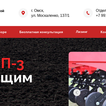
г. Омск,
Отдел
ной
ул. Москаленко, 137/1
+7 99
Лизинг
боре
Бесплатная консультация
Ко
П-3
ющим
м