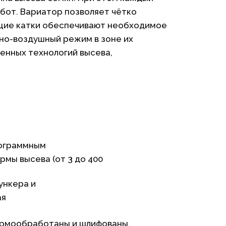
бот. Вариатор позволяет чётко
ющие катки обеспечивают необходимое
дно-воздушный режим в зоне их
енных технологий высева,
рограммным
рмы высева (от 3 до 400
ункера и
ая
ермообработаны и шлифованы,