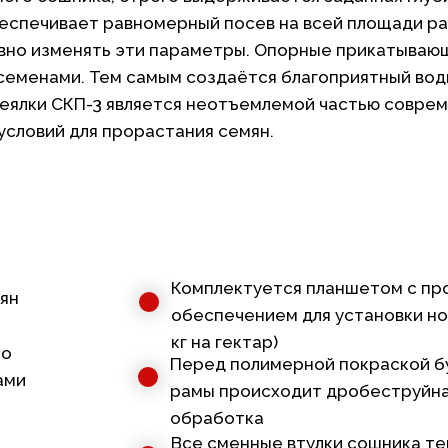
еспечивает равномерный посев на всей площади ра
ивно изменять эти параметры. Опорные прикатыва
с семенами. Тем самым создаётся благоприятный во
 сеялки СКП-3 является неотъемлемой частью соврем
условий для прорастания семян.
Комплектуется планшетом с п
мян
обеспечением для установки но
кг на гектар)
по
Перед полимерной покраской б
ами
рамы происходит дробеструйн
обработка
Все сменные втулки сошника т