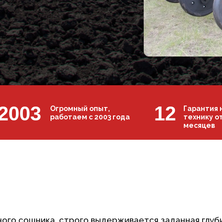
2003
12
Огромный опыт,
Гарантия 
работаем с 2003 года
технику от
месяцев
ого сошника, строго выдерживается заданная глуб