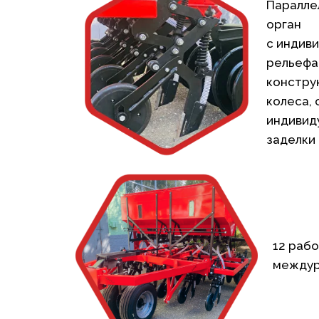
Паралле
орган
с индив
рельефа
констру
колеса,
индивид
заделки
12 рабо
междур