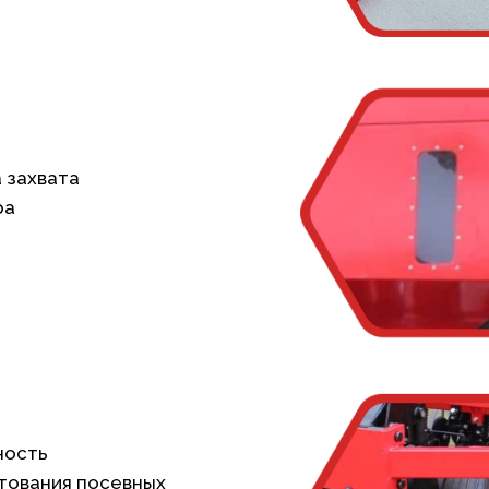
 захвата
ра
ность
тования посевных