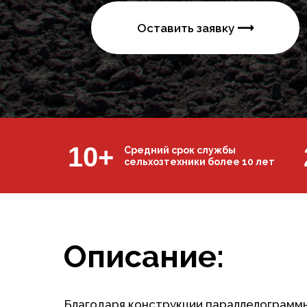
Оставить заявку ⟶
10+
Средний срок службы
сельхозтехники более 10 лет
Описание:
Благодаря конструкции параллелограммн