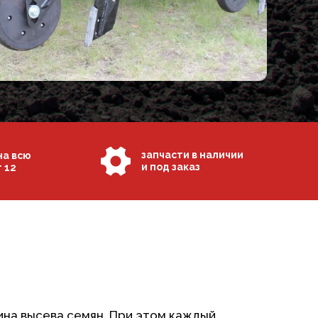
запчасти в наличии
на всю
и под заказ
 12
ина высева семян. При этом каждый