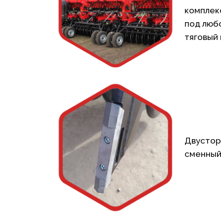
комплекс
под люб
тяговый
Двустор
сменный