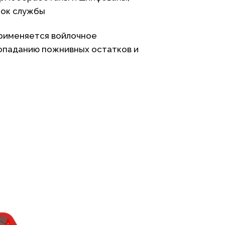
рок службы
рименяется войлочное
опаданию пожнивных остатков и