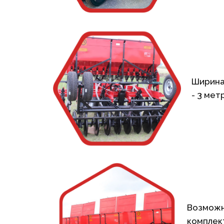
Ширина
- 3 мет
Возмож
комплек